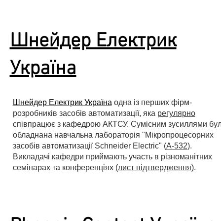
Шнейдер Електрик
Україна
Шнейдер Електрик Україна
одна із перших фірм-
розробників засобів автоматизації, яка
регулярно
співпрацює з кафедрою АКТСУ. Сумісним зусиллями бу
обладнана навчальна лабораторія "Мікропроцесорних
засобів автоматизації Schneider Electric" (
А-532
).
Викладачі кафедри приймають участь в різноманітних
семінарах та конференціях (
лист підтвердження
).