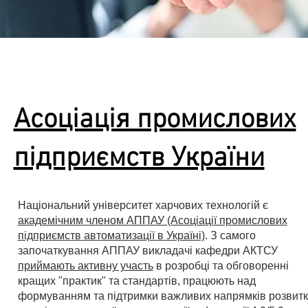
Асоціація промислових
підприємств України
Національний університет харчових технологій є
академічним членом АППАУ (Асоціації промислових
підприємств автоматизації в Україні)
. З самого
започаткування АППАУ викладачі кафедри АКТСУ
приймають активну участь
в розробці та обговоренні
кращих "практик" та стандартів, працюють над
формуванням та підтримки важливих напрямків розвитк