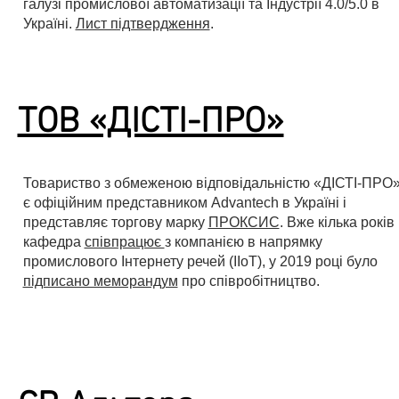
галузі промислової автоматизації та Індустрії 4.0/5.0 в
Україні.
Лист підтвердження
.
TOB «ДІСТІ-ПРО»
Товариство з обмеженою відповідальністю «ДІСТІ-ПРО
є офіційним представником Advantech в Україні і
представляє торгову марку
ПРОКСИС
. Вже кілька років
кафедра
співпрацює
з компанією в напрямку
промислового Інтернету речей (IIoT), у 2019 році було
підписано меморандум
про співробітництво.