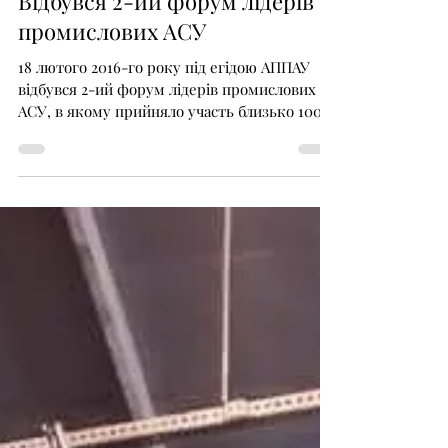
АКТСУ НУХТ
22 лют. 2016 р.
Читати 1 хв
Відбувся 2-ий форум лідерів
промислових АСУ
18 лютого 2016-го року під егідою АППАУ
відбувся 2-ий форум лідерів промислових
АСУ, в якому прийняло участь близько 100
провідних...