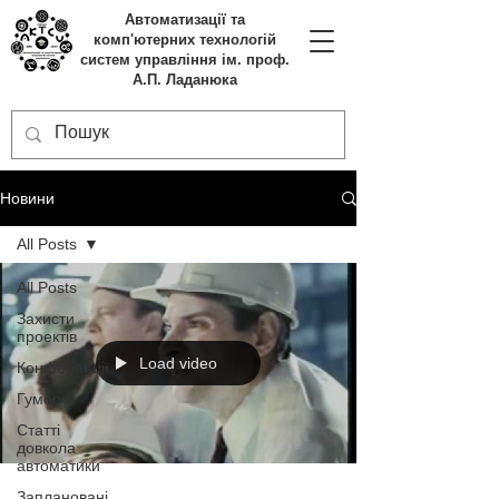
Автоматизації та
комп'ютерних технологій
систем управління ім. проф.
А.П. Ладанюка
Новини
All Posts
All Posts
Захисти
проектів
Load video
Конференції
Гумор
Статті
довкола
автоматики
Заплановані