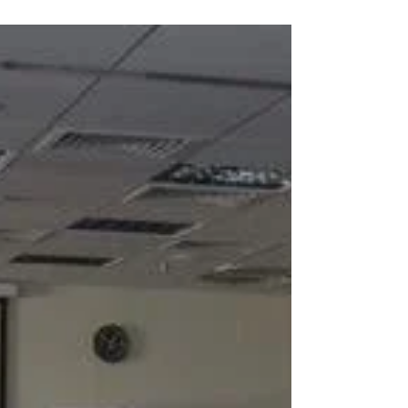
ISA-95 для систем управління виробництвом
MES/MOM. Семінар...