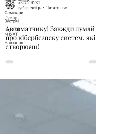
АКТСУ НУХТ
події
29 бер. 2016 р.
Читати 0 хв
Семінари
Гумор
Зустрічі
Автоматчику! Завжди думай
Клуб СІ<-
>НУХТ
про кібербезпеку систем, які
Навчання
створюєш!