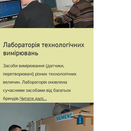
Лабораторія технологічних
вимірювань
Засоби вимірювання (датчики,
перетворювачі) різних технологічних
величин. Лабораторія оновлена
сучасними засобами від багатьох
брендів.
Читати далі...