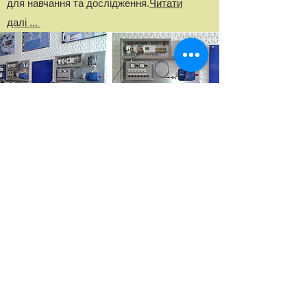
для навчання та дослідження.
Читати
далі ...
Оновлення лабораторій
З'являються нові технології а з ними і