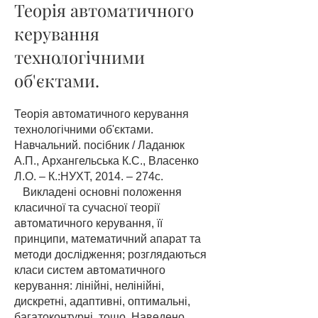
Теорія автоматичного
керування
технологічними
об'єктами.
Теорія автоматичного керування
технологічними об'єктами.
Навчальний. посібник / Ладанюк
А.П., Архангельська К.С., Власенко
Л.О. – К.:НУХТ, 2014. – 274с.
Викладені основні положення
класичної та сучасної теорії
автоматичного керування, її
принципи, математичний апарат та
методи дослідження; розглядаються
класи систем автоматичного
керування: лінійні, нелінійні,
дискретні, адаптивні, оптимальні,
багатоконтурні, тощо. Наведено