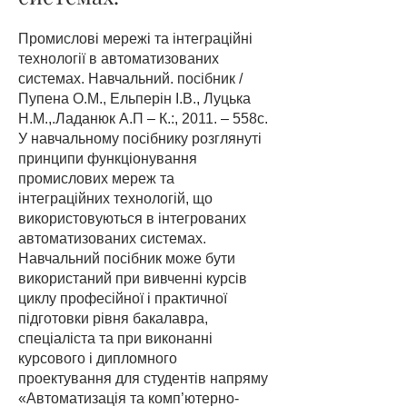
Промислові мережі та інтеграційні
технології в автоматизованих
системах. Навчальний. посібник /
Пупена О.М., Ельперін І.В., Луцька
Н.М.,.Ладанюк А.П – К.:, 2011. – 558с.
У навчальному посібнику розглянуті
принципи функціонування
промислових мереж та
інтеграційних технологій, що
використовуються в інтегрованих
автоматизованих системах.
Навчальний посібник може бути
використаний при вивченні курсів
циклу професійної і практичної
підготовки рівня бакалавра,
спеціаліста та при виконанні
курсового і дипломного
проектування для студентів напряму
«Автоматизація та комп’ютерно-