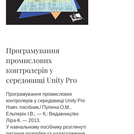
Програмування
промислових
контролерів у
середовищі Unity Pro
Програмування промислових
контролерів у середовищі Unity Pro
Навч. посібник./ Пупена О.М.,
Ельперін І.В., — К.: Видавництво
Ліра-К. — 2013.
У навчальному посібнику розглянуті
питання розробки та налагодження