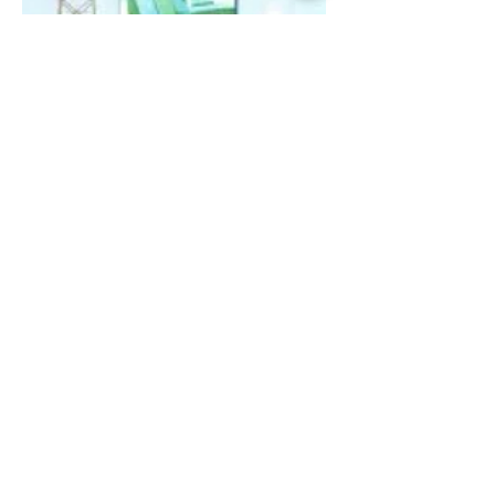
Системний аналіз
складних систем
управління
Системний аналіз складних систем
управління. Навчальний. посібник /
Ладанюк А.П., Смітюх Я.В.,