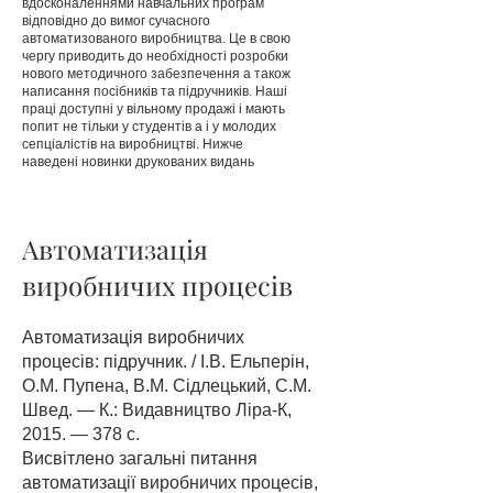
вдосконаленнями навчальних програм
відповідно до вимог сучасного
автоматизованого виробництва. Це в свою
чергу приводить до необхідності розробки
нового методичного забезпечення а також
написання посібників та підручників. Наші
праці доступні у вільному продажі і мають
попит не тільки у студентів а і у молодих
сепціалістів на виробництві. Нижче
наведені новинки друкованих видань
Автоматизація
виробничих процесів
Автоматизація виробничих
процесів: підручник. / І.В. Ельперін,
О.М. Пупена, В.М. Сідлецький, С.М.
Швед. — К.: Видавництво Ліра-К,
2015. — 378 с.
Висвітлено загальні питання
автоматизації виробничих процесів,