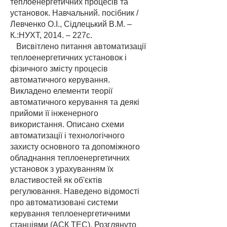
теплоенергетичних процесів та
установок. Навчальний. посібник /
Левченко О.І., Сідлецький В.М. –
К.:НУХТ, 2014. – 227с.
Висвітлено питання автоматизації
теплоенергетичних установок і
фізичного змісту процесів
автоматичного керування.
Викладено елементи теорії
автоматичного керування та деякі
прийоми її інженерного
використання. Описано схеми
автоматизації і технологічного
захисту основного та допоміжного
обладнання теплоенергетичних
установок з урахуванням їх
властивостей як об'єктів
регулювання. Наведено відомості
про автоматизовані системи
керування теплоенергетичними
станціями (АСК ТЕС). Розглянуто