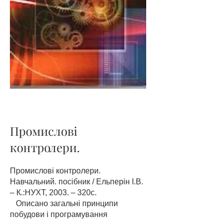
Промислові
контролери.
Промислові контролери.
Навчальний. посібник / Ельперін І.В.
– К.:НУХТ, 2003. – 320с.
Описано загальні принципи
побудови і програмування