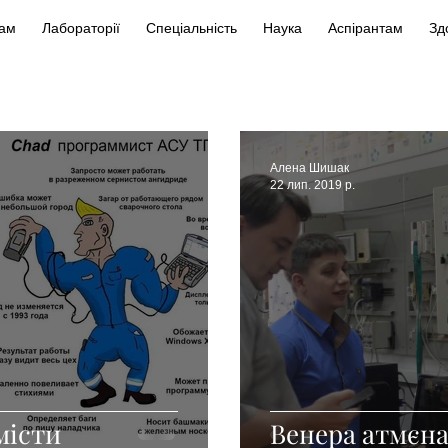
кам
Лабораторії
Спеціальність
Наука
Аспірантам
Зд
Алена Шишак
22 лип. 2019 р.
місти
Венера атмєна