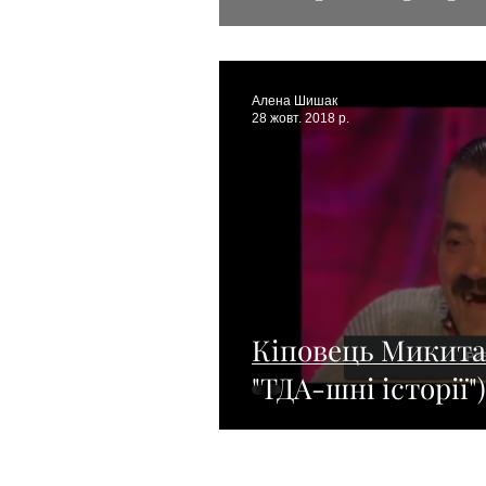
Алена Шишак
28 жовт. 2018 р.
Кіповець Микита і
"ТДА-шні історії")