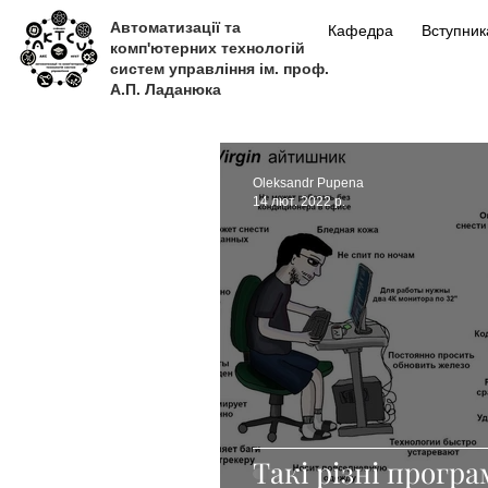
Автоматизації та
Кафедра
Вступни
комп'ютерних технологій
систем управління ім. проф.
А.П. Ладанюка
Oleksandr Pupena
14 лют. 2022 р.
Такі різні програ